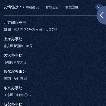
友情链接：
AI网站建设
智慧公园
智慧景区
AR太极
智慧博物馆
智能步道
北京朝阳总部
朝阳区东方东路9号东方国际大厦7层
上海办事处
静安区新疆路518号
武汉办事处
珞瑜路阜华大厦
哈尔滨办事处
南岗区爱达尊御
东京办事处
江东区门前仲町1-7
成都办事处