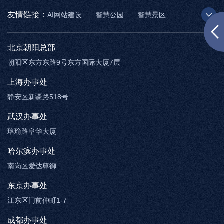
友情链接：
AI网站建设
智慧公园
智慧景区
AR太极
智慧博物馆
智能步道
北京朝阳总部
朝阳区东方东路9号东方国际大厦7层
上海办事处
静安区新疆路518号
武汉办事处
珞瑜路阜华大厦
哈尔滨办事处
南岗区爱达尊御
东京办事处
江东区门前仲町1-7
成都办事处