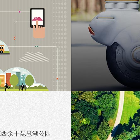
江西余干琵琶湖公园