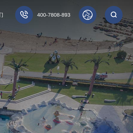
们
400-7808-893
随