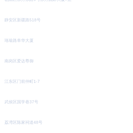
上海办事处
静安区新疆路518号
武汉办事处
珞瑜路阜华大厦
哈尔滨办事处
南岗区爱达尊御
东京办事处
江东区门前仲町1-7
成都办事处
武侯区国学巷37号
广州办事处
荔湾区陈家祠道48号