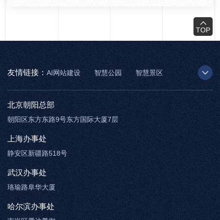
TOP
友情链接：
AI网站建设
智慧公园
智慧景区
AR太极
智慧博物馆
智能步道
北京朝阳总部
朝阳区东方东路9号东方国际大厦7层
上海办事处
静安区新疆路518号
武汉办事处
珞瑜路阜华大厦
哈尔滨办事处