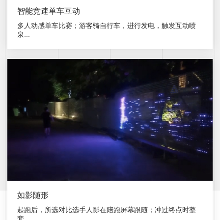
智能竞速单车互动
多人动感单车比赛；游客骑自行车，进行发电，触发互动喷
泉...
如影随形
起跑后，所选对比选手人影在陪跑屏幕跟随；冲过终点时整
套...