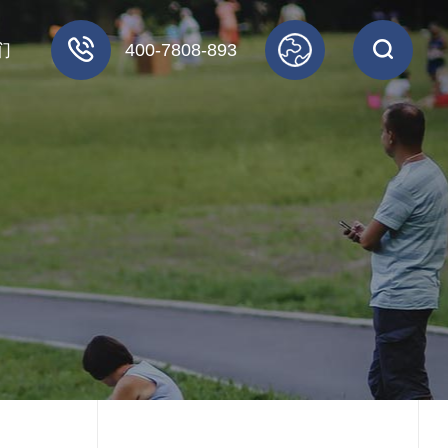
们
400-7808-893