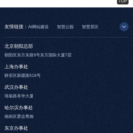
TOP
友情链接：
AI网站建设
智慧公园
智慧景区
AR太极
智慧博物馆
智能步道
北京朝阳总部
朝阳区东方东路9号东方国际大厦7层
上海办事处
静安区新疆路518号
武汉办事处
珞瑜路阜华大厦
哈尔滨办事处
南岗区爱达尊御
东京办事处