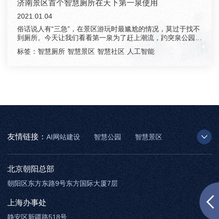
济南景区首个智慧厕所在天下第一泉使用
2021.01.04
俗话说人有“三急”，在景区游玩时最尴尬的情况，莫过于找不
到厕所。今天让我们看看第一泉为了赶上潮流，趵突泉公园南
门卫生间已...
标签：
智慧厕所
智慧景区
智慧社区
人工智能
友情链接：
AI网站建设
智慧公园
智慧景区
AR太极
智慧博物馆
智能步道
北京朝阳总部
朝阳区东方东路9号东方国际大厦7层
上海办事处
静安区新疆路518号