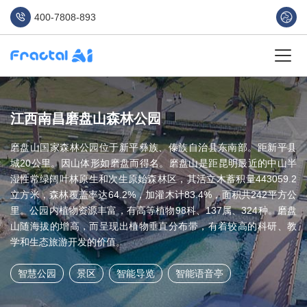
400-7808-893
江西南昌磨盘山森林公园
磨盘山国家森林公园位于新平彝族、傣族自治县东南部。距新平县
城20公里。因山体形如磨盘而得名。磨盘山是距昆明最近的中山半
湿性常绿阔叶林原生和次生原始森林区，其活立木蓄积量443059.2
立方米，森林覆盖率达64.2%，加灌木计83.4%，面积共242平方公
里。公园内植物资源丰富，有高等植物98科、137属、324种。磨盘
山随海拔的增高，而呈现出植物垂直分布带，有着较高的科研、教
学和生态旅游开发的价值。
智慧公园
景区
智能导览
智能语音亭