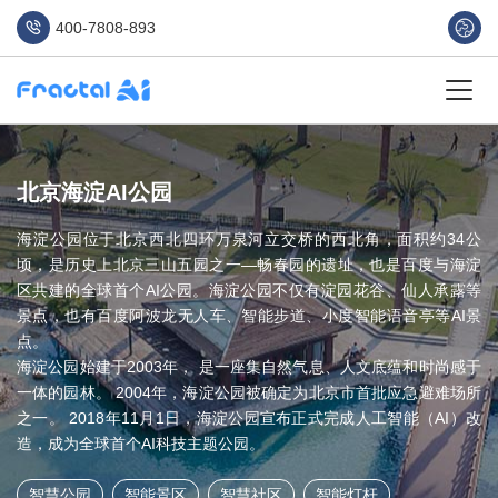
400-7808-893
北京海淀AI公园
海淀公园位于北京西北四环万泉河立交桥的西北角，面积约34公
顷，是历史上北京三山五园之一—畅春园的遗址，也是百度与海淀
区共建的全球首个AI公园。海淀公园不仅有淀园花谷、仙人承露等
景点，也有百度阿波龙无人车、智能步道、小度智能语音亭等AI景
点。
海淀公园始建于2003年， 是一座集自然气息、人文底蕴和时尚感于
一体的园林。 2004年，海淀公园被确定为北京市首批应急避难场所
之一。 2018年11月1日，海淀公园宣布正式完成人工智能（AI）改
造，成为全球首个AI科技主题公园。
智慧公园
智能景区
智慧社区
智能灯杆