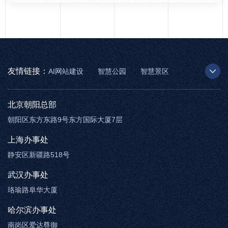
友情链接：
AI网站建设
智慧公园
智慧景区
AR太极
智慧博物馆
智能步道
北京朝阳总部
朝阳区东方东路9号东方国际大厦7层
上海办事处
静安区新疆路518号
武汉办事处
珞瑜路阜华大厦
哈尔滨办事处
南岗区爱达尊御