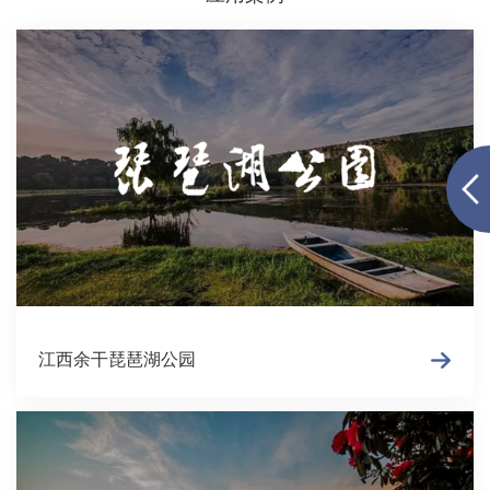
江西余干琵琶湖公园