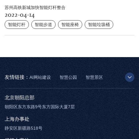
苏州高铁新城加快智能灯杆整合
2022-04-14
智能灯杆
智能步道
智能座椅
智能垃圾桶
友情链接：
AI网站建设
智慧公园
智慧景区
AR太极
智慧博物馆
智能步道
北京朝阳总部
朝阳区东方东路9号东方国际大厦7层
上海办事处
静安区新疆路518号